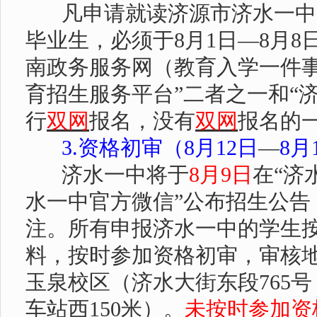
凡申请就读济源市济水一中
毕业生，必须于
8
月
1
日—
8
月
8
南政务服务网（教育入学一件事
育招生服务平台”二者之一和“
行
双网
报名，没有
双网
报名的
3.
资格初审（
8
月
12
日
—
8月
济水一中将于
8
月
9
日
在
“济
水一中官方微信”公布招生公告
注。所有申报济水一中的学生
料，按时参加资格初审，审核
玉泉校区（济水大街东段
765
号
车站西
150
米）。
未按时参加资