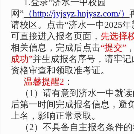
1.
登录“济水一中校园
网”
（
http://jyjsyz.hnjysz.com/
）
请校区。点击
“济水一中
202
5
年
可直接进入报名页面，
先选择
相关信息，完成后点击
“提交”
成功”
并生成报名序号，请牢记
资格审查和领取准考证。
温馨提醒
2
：
（
1
）请有意到济水一中就读
后第一时间完成报名信息，避
上名，影响正常录取。
（
2
）不具备自主报名条件的