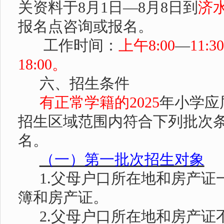
关资料于
8
月
1
日—
8
月
8
日到
济
报名点咨询或报名。
工作时间：
上午
8:00
—
11:30
18:00
。
六、招生条件
有正常学籍的
2025
年小学应
招生区域范围内符合下列批次
名。
（一）第一批次招生对象
1.
父母户口所在地和房产证
簿和房产证。
2.
父母户口所在地和房产证