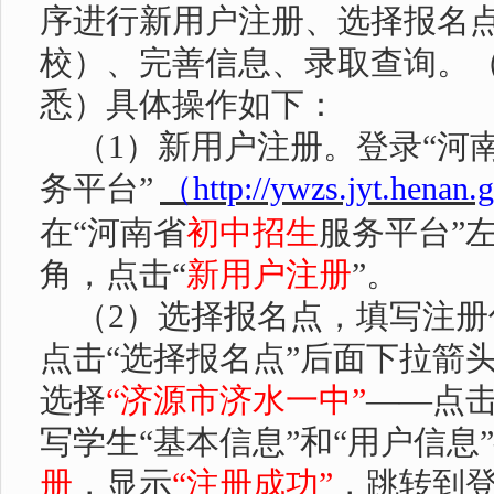
序进行新用户注册、选择报名
校）、完善信息、录取查询。
悉）具体操作如下：
（
1
）新用户注册。登录“河
务平台”
（
http://ywzs.jyt.henan.
在
“河南省
初中招生
服务平台
”
角，点击“
新用户注册
”。
（
2
）选择报名点，填写注册
点击“选择报名点”后面下拉箭
选择
“济源市济水一中”
——点
写学生“基本信息”和“用户信息
册
，显示
“注册成功”
，跳转到