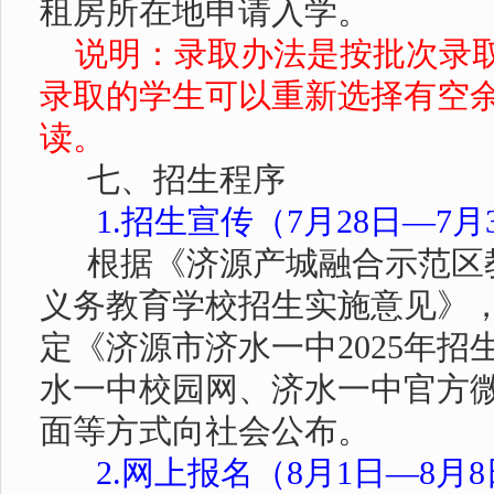
租房所在地申请入学。
说明：录取办法是按批次录
录取的学生可以重新选择有空
读。
七、招生程序
1.
招生宣传（
7
月
2
8
日
—
7
月
根据《济源产城融合示范区
义务教育学校招生实施意见》
定《济源市济水一中
202
5
年招
水一中校园网、济水一中官方
面等方式向社会公布。
2.
网上报名（
8
月
1
日—
8
月
8