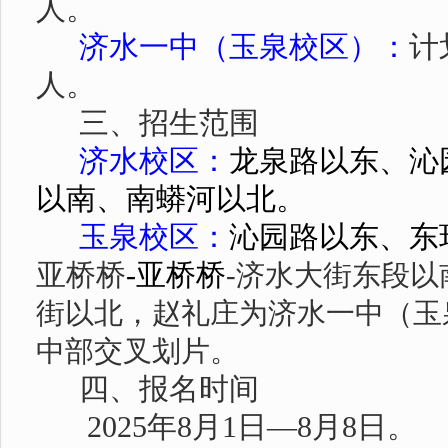
人
。
济水一中（玉泉校区）：
计
人。
三、招生范围
济水校区：
龙泉路以东、沁
以南、南蟒河以北。
玉泉校区：
沁园路以东、东
亚桥桥
-
亚桥桥
-
济水大街东段以
街以北，赵礼庄为济水一中（玉
中部交叉划片。
四、报名时间
2025
年
8
月
1
日—
8
月
8
日。