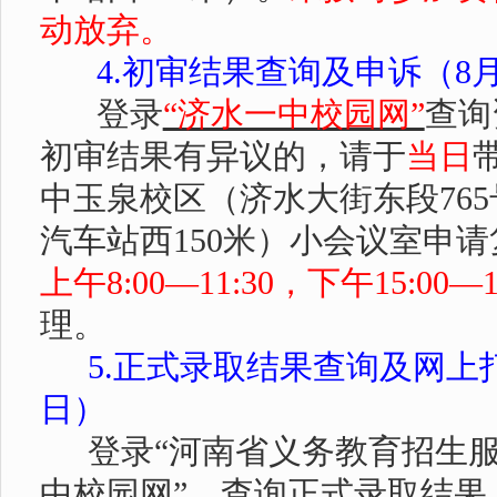
动放弃。
4.
初审结果查询及申诉（
8
登录
“济水一中校园网”
查询
初审结果有异议的，请于
当日
中玉泉校区（济水大街东段
765
汽车站西
150
米）
小会议室申请
上午
8:00
—
1
1
:
3
0
，下午
1
5
:
0
0
—
理。
5.
正式录取结果查询
及
网上
日）
登录
“
河南省义务教育招生
中校园网”，查询正式录取结果